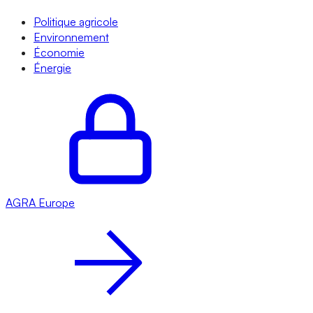
Politique agricole
Environnement
Économie
Énergie
AGRA
Europe