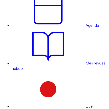
Agenda
Mes revues
hebdo
Live