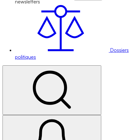
newsletters
Dossiers
politiques