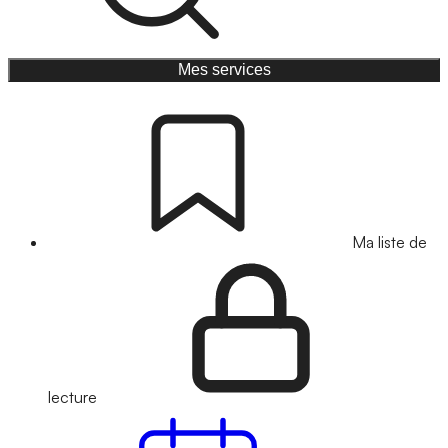
Mes services
Ma liste de
lecture