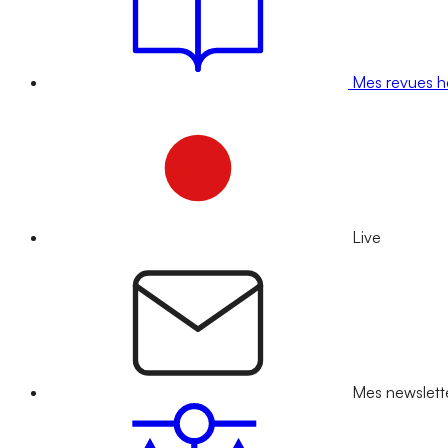
Mes revues 
Live
Mes newslett