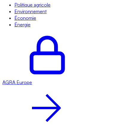
Politique agricole
Environnement
Économie
Énergie
AGRA
Europe