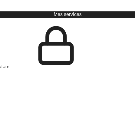
Mes services
cture