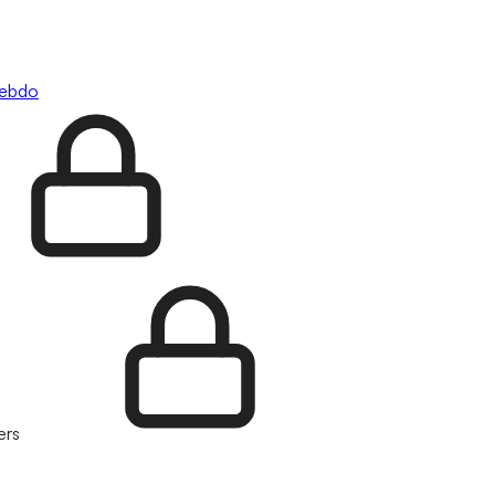
hebdo
ers