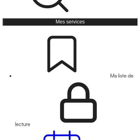
Mes services
Ma liste de
lecture