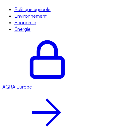
Politique agricole
Environnement
Économie
Énergie
AGRA
Europe