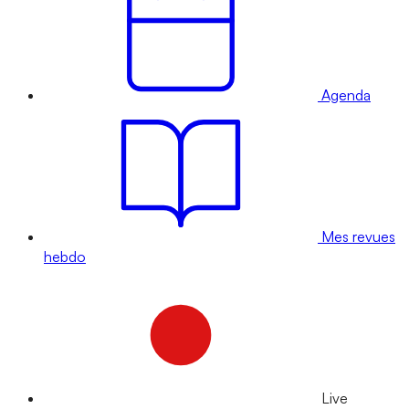
Agenda
Mes revues
hebdo
Live