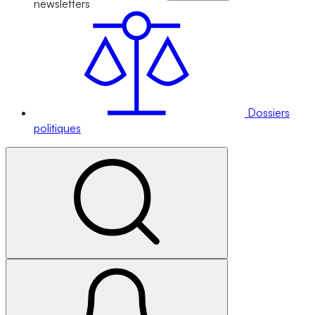
newsletters
Dossiers
politiques