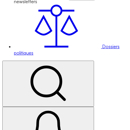
newsletters
Dossiers
politiques