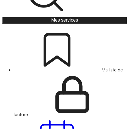
Mes services
Ma liste de
lecture