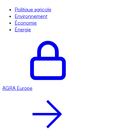
Politique agricole
Environnement
Économie
Énergie
AGRA
Europe