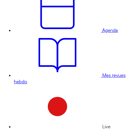
Agenda
Mes revues
hebdo
Live