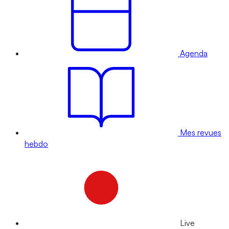
Agenda
Mes revues
hebdo
Live