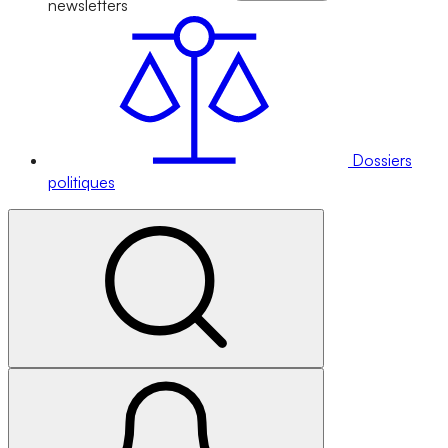
newsletters
Dossiers
politiques