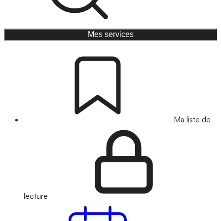
Mes services
Ma liste de
lecture