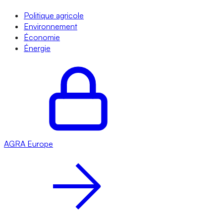
Politique agricole
Environnement
Économie
Énergie
AGRA
Europe