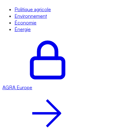
Politique agricole
Environnement
Économie
Énergie
AGRA
Europe