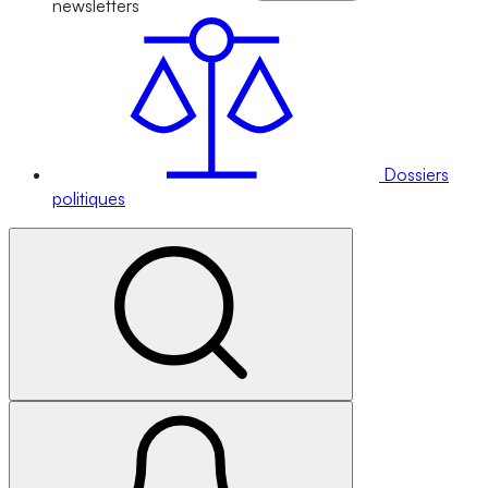
newsletters
Dossiers
politiques