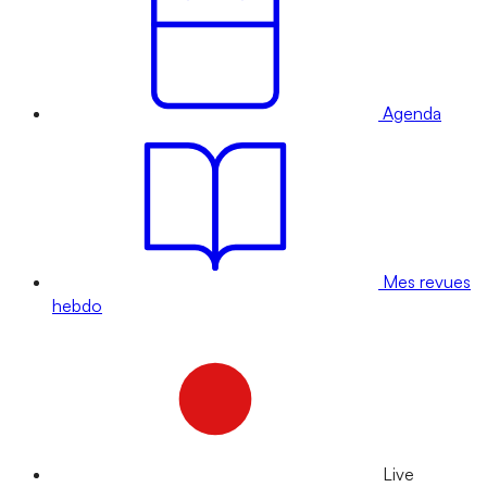
Agenda
Mes revues
hebdo
Live