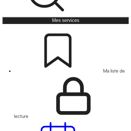
Mes services
Ma liste de
lecture