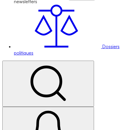
newsletters
Dossiers
politiques