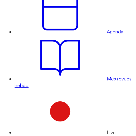
Agenda
Mes revues
hebdo
Live