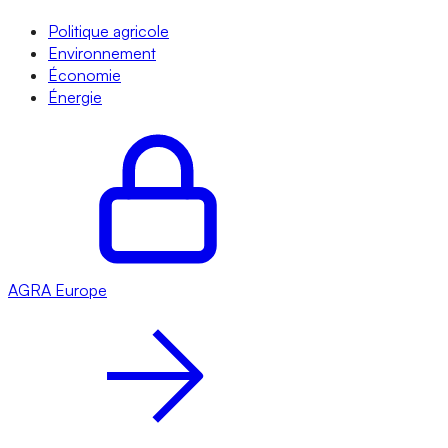
Politique agricole
Environnement
Économie
Énergie
AGRA
Europe