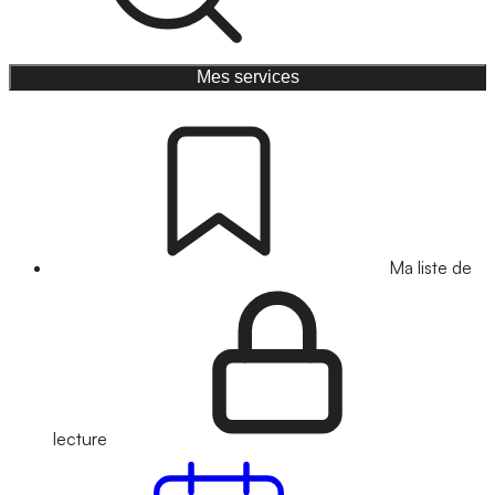
Mes services
Ma liste de
lecture