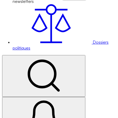
newsletters
Dossiers
politiques