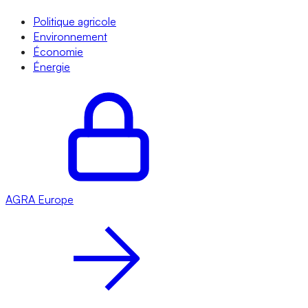
Politique agricole
Environnement
Économie
Énergie
AGRA
Europe