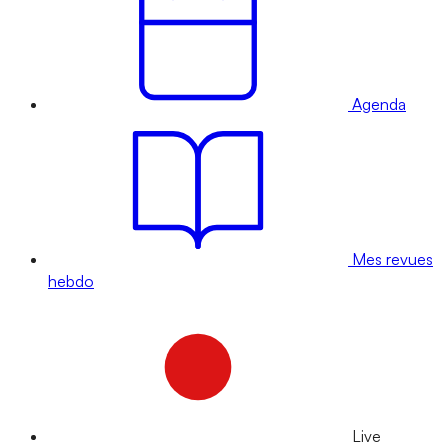
Agenda
Mes revues
hebdo
Live