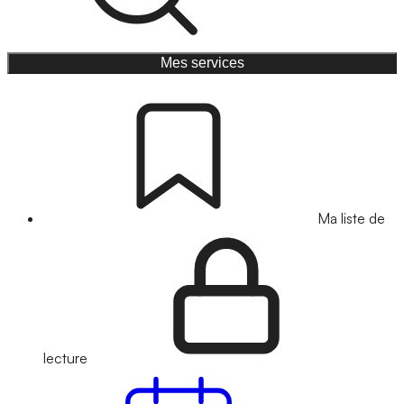
Mes services
Ma liste de
lecture