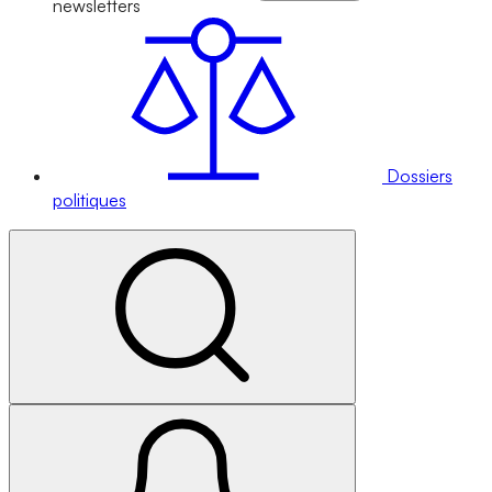
newsletters
Dossiers
politiques