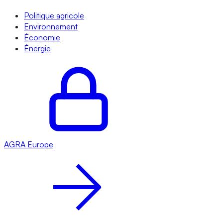
Politique agricole
Environnement
Économie
Énergie
AGRA
Europe