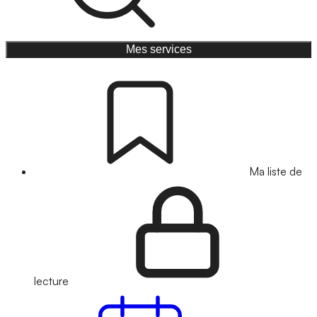
Mes services
Ma liste de
lecture