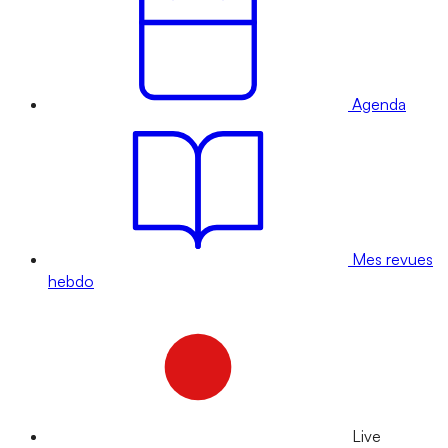
Agenda
Mes revues
hebdo
Live