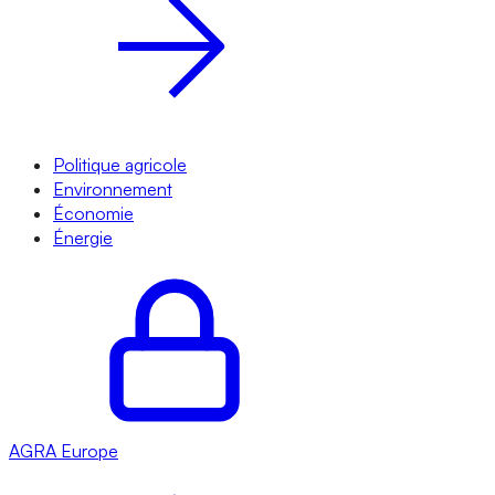
Politique agricole
Environnement
Économie
Énergie
AGRA
Europe