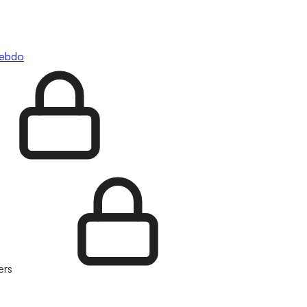
hebdo
ers