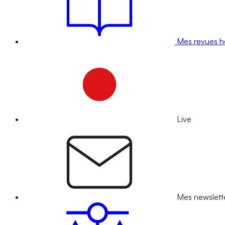
Mes revues 
Live
Mes newslett