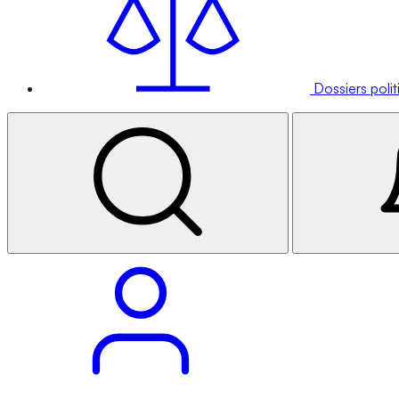
Dossiers poli