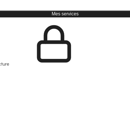
Mes services
cture