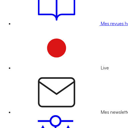
Mes revues 
Live
Mes newslett