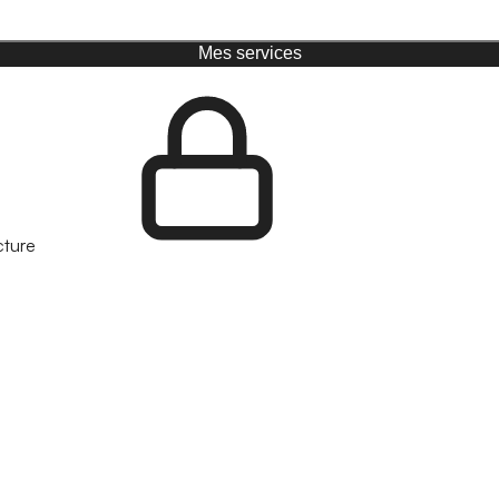
Mes services
cture