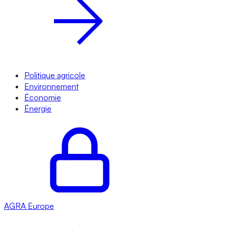
Politique agricole
Environnement
Économie
Énergie
AGRA
Europe