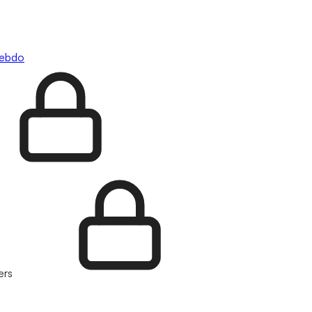
hebdo
ers