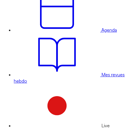
Agenda
Mes revues
hebdo
Live