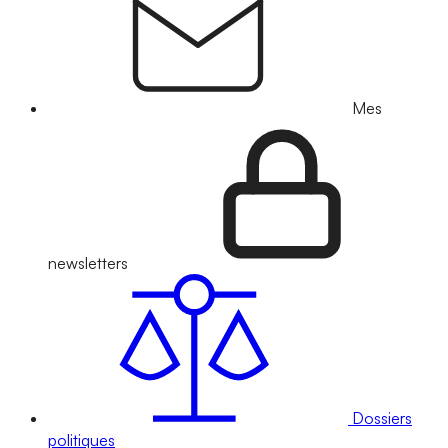
Mes
newsletters
Dossiers
politiques