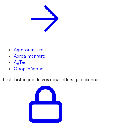
Agrofourniture
Agroalimentaire
AgTech
Coop-négoce
Tout l'historique de vos newsletters quotidiennes