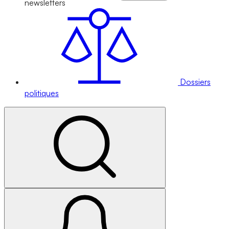
newsletters
Dossiers
politiques