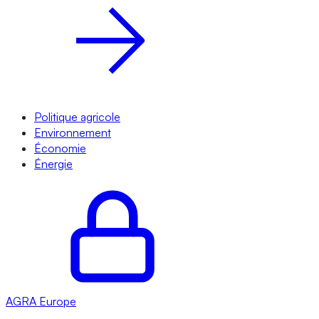
Politique agricole
Environnement
Économie
Énergie
AGRA
Europe