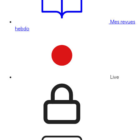
Mes revues
hebdo
Live