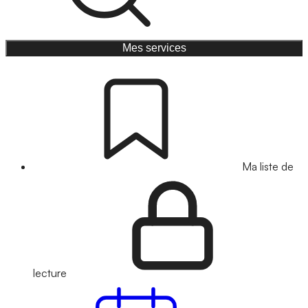
Mes services
Ma liste de
lecture