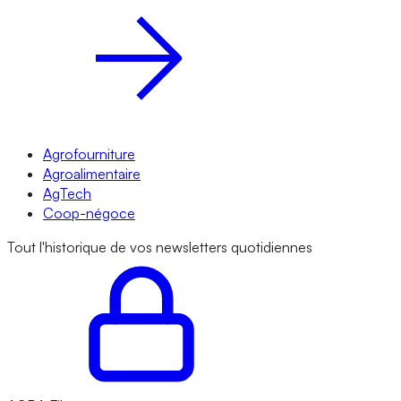
Agrofourniture
Agroalimentaire
AgTech
Coop-négoce
Tout l'historique de vos newsletters quotidiennes