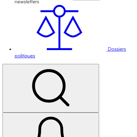
newsletters
Dossiers
politiques