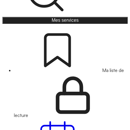
Mes services
Ma liste de
lecture