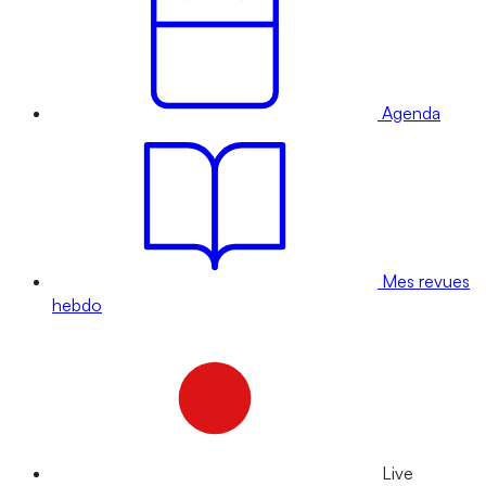
Agenda
Mes revues
hebdo
Live