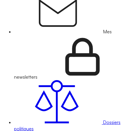
Mes
newsletters
Dossiers
politiques