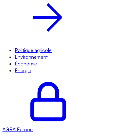
Politique agricole
Environnement
Économie
Énergie
AGRA
Europe