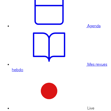
Agenda
Mes revues
hebdo
Live