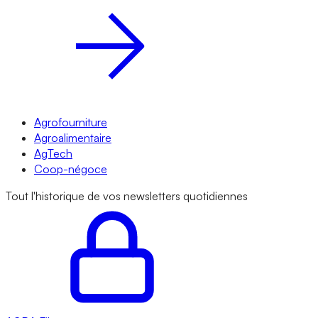
Agrofourniture
Agroalimentaire
AgTech
Coop-négoce
Tout l'historique de vos newsletters quotidiennes