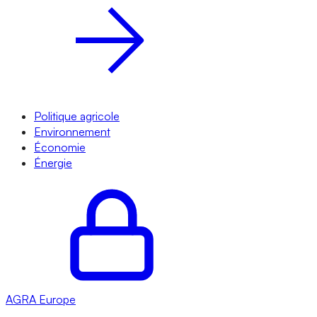
Politique agricole
Environnement
Économie
Énergie
AGRA
Europe