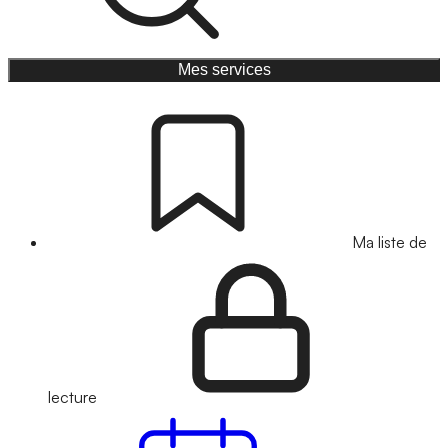
Mes services
Ma liste de
lecture