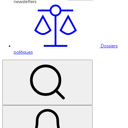
newsletters
Dossiers
politiques