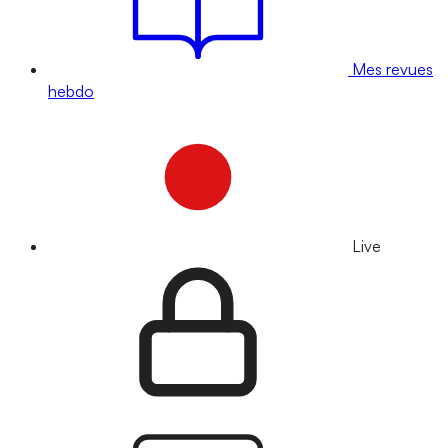
Mes revues
hebdo
Live