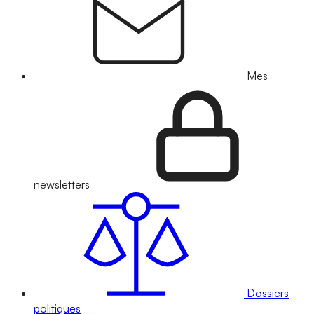
Mes
newsletters
Dossiers
politiques