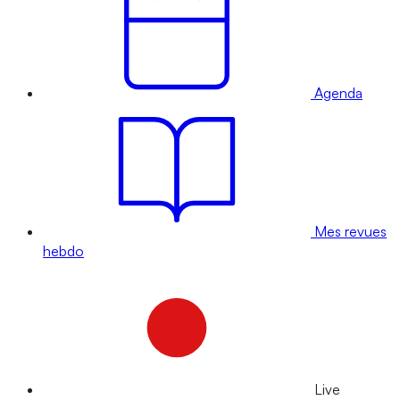
Agenda
Mes revues
hebdo
Live