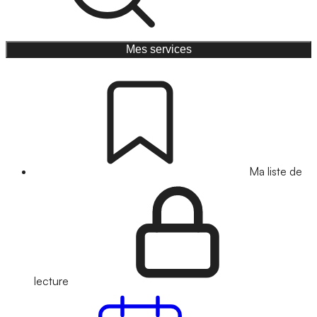
Mes services
Ma liste de
lecture