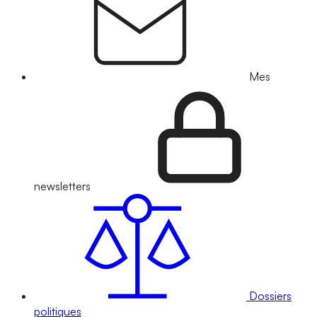
Mes
newsletters
Dossiers
politiques