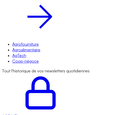
Agrofourniture
Agroalimentaire
AgTech
Coop-négoce
Tout l'historique de vos newsletters quotidiennes