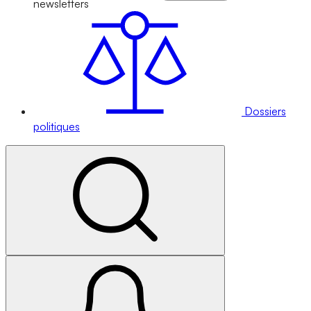
newsletters
Dossiers
politiques