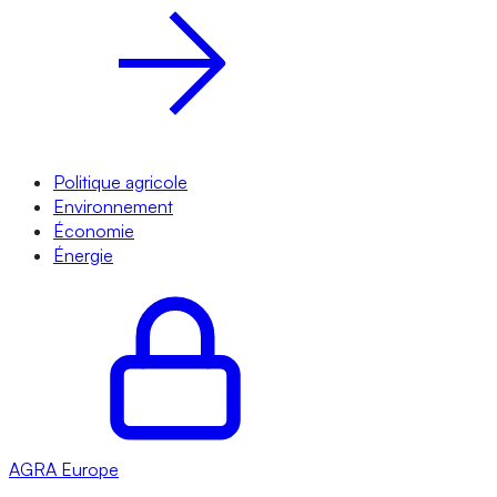
Politique agricole
Environnement
Économie
Énergie
AGRA
Europe