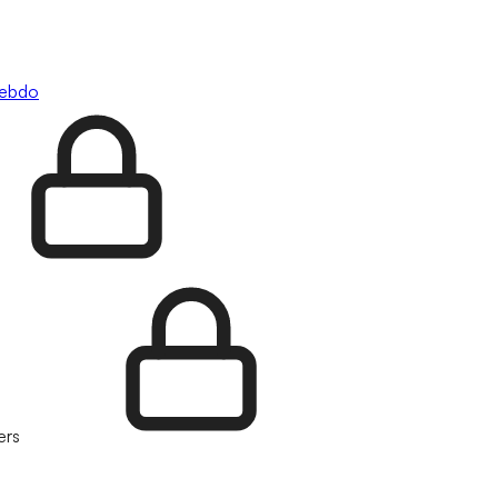
hebdo
ers