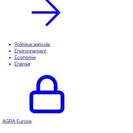
Politique agricole
Environnement
Économie
Énergie
AGRA
Europe