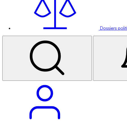
Dossiers poli