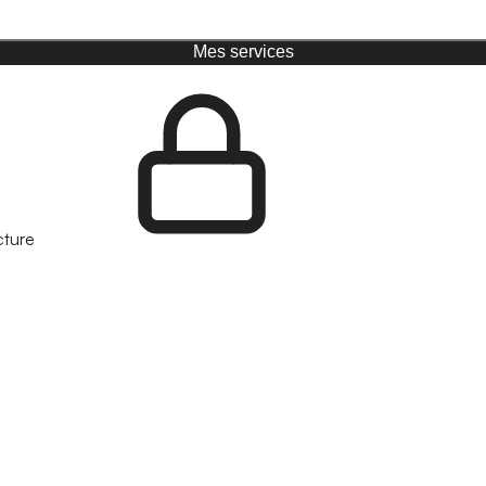
Mes services
cture