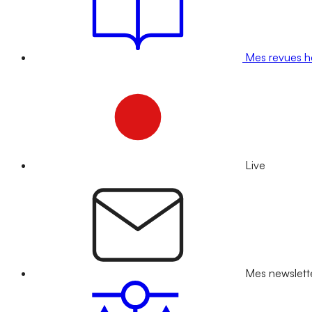
Mes revues 
Live
Mes newslett