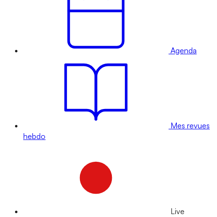
Agenda
Mes revues
hebdo
Live