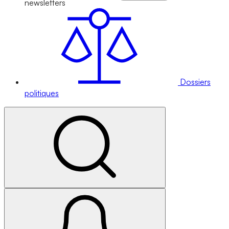
newsletters
Dossiers
politiques