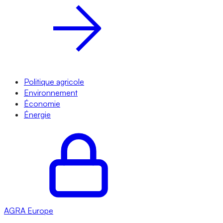
Politique agricole
Environnement
Économie
Énergie
AGRA
Europe