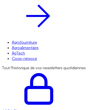
Agrofourniture
Agroalimentaire
AgTech
Coop-négoce
Tout l'historique de vos newsletters quotidiennes