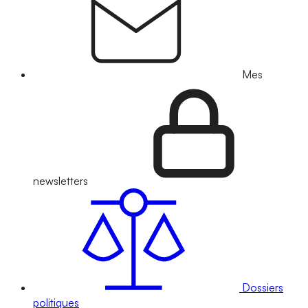
Mes
newsletters
Dossiers
politiques