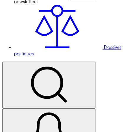
newsletters
Dossiers
politiques