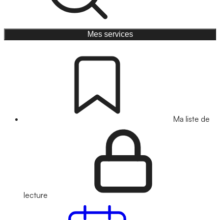
Mes services
Ma liste de
lecture