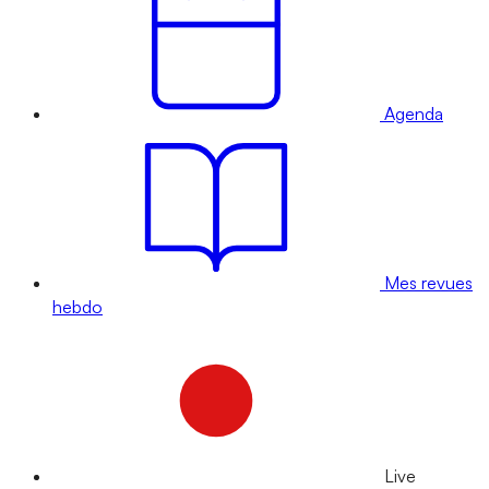
Agenda
Mes revues
hebdo
Live