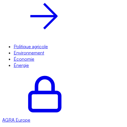
Politique agricole
Environnement
Économie
Énergie
AGRA
Europe