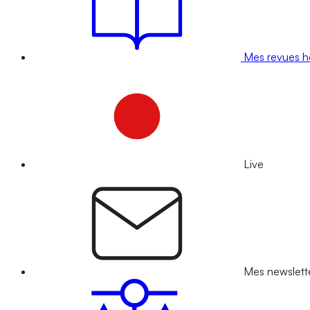
Mes revues 
Live
Mes newslett