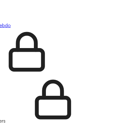
hebdo
ers