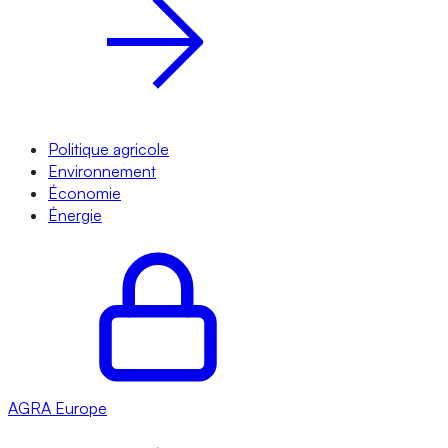
Politique agricole
Environnement
Économie
Énergie
AGRA
Europe