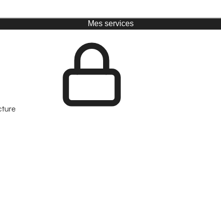
Mes services
cture