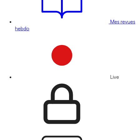
Mes revues
hebdo
Live