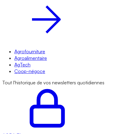
Agrofourniture
Agroalimentaire
AgTech
Coop-négoce
Tout l'historique de vos newsletters quotidiennes