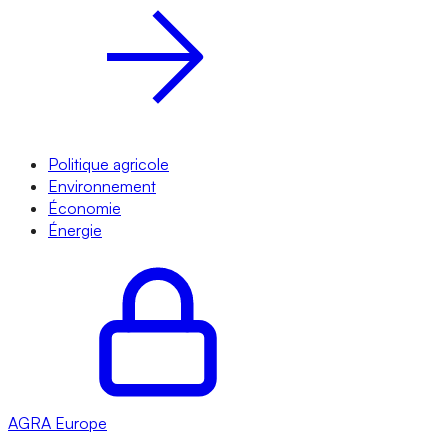
Politique agricole
Environnement
Économie
Énergie
AGRA
Europe