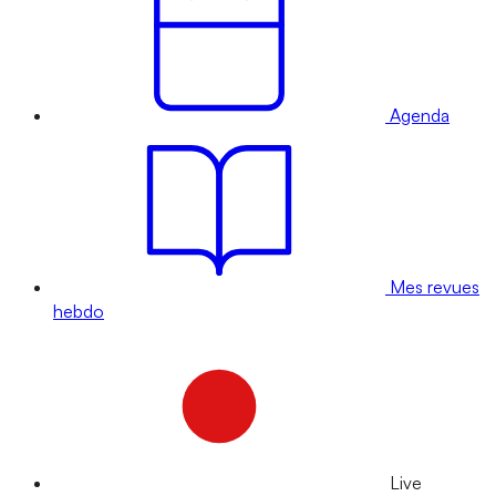
Agenda
Mes revues
hebdo
Live