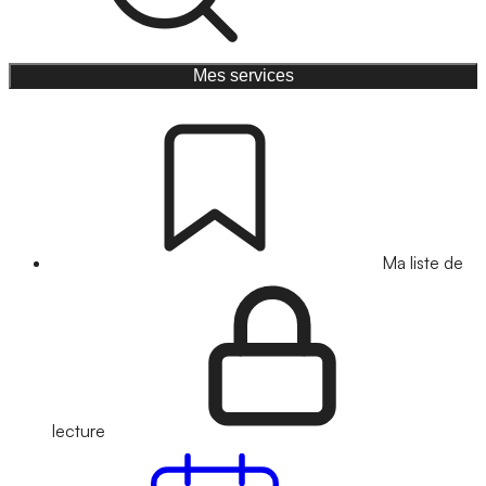
Mes services
Ma liste de
lecture