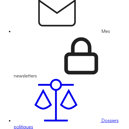
Mes
newsletters
Dossiers
politiques