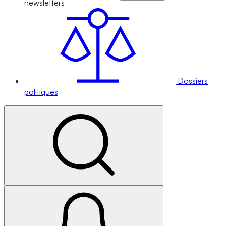
newsletters
Dossiers
politiques