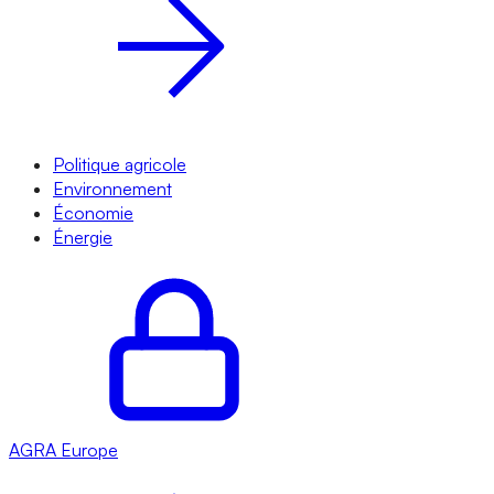
Politique agricole
Environnement
Économie
Énergie
AGRA
Europe