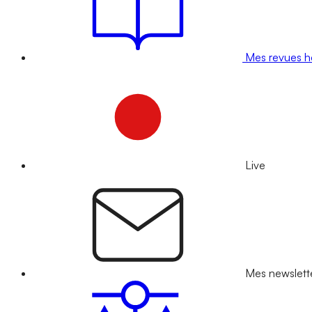
Mes revues 
Live
Mes newslett