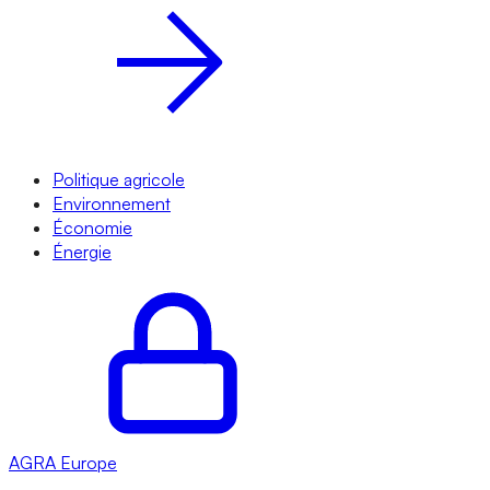
Politique agricole
Environnement
Économie
Énergie
AGRA
Europe