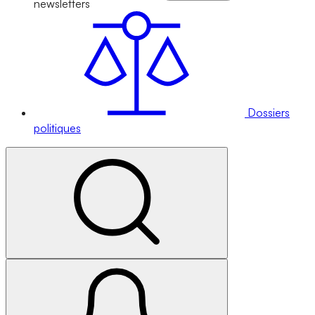
newsletters
Dossiers
politiques