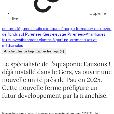
Copier le
lien
cultures
légumes
fruits exotiques
énergie
formation
eau
levée
de fonds
sol
Pyrénées
Gers
élevage
Pyrénées-Atlantiques
fruits
investissement
plantes à parfum, aromatiques et
médicinales
Afficher plus de tags
Cacher les tags
(
+
)
Le spécialiste de l’aquaponie Eauzons !,
déjà installé dans le Gers, va ouvrir une
nouvelle unité près de Pau en 2025.
Cette nouvelle ferme préfigure un
futur développement par la franchise.
Fondée par neuf experts agricoles en 2019, la