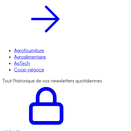
Agrofourniture
Agroalimentaire
AgTech
Coop-négoce
Tout l'historique de vos newsletters quotidiennes