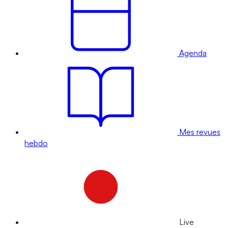
Agenda
Mes revues
hebdo
Live