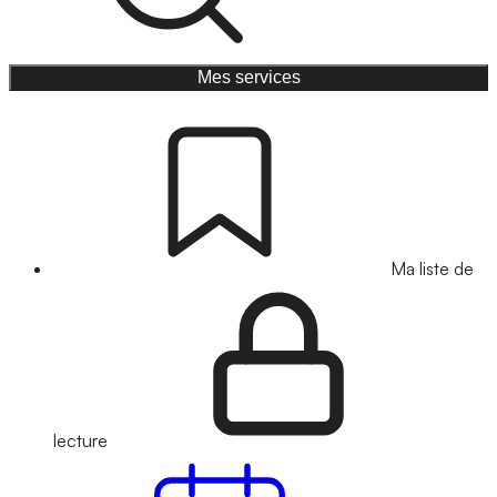
Mes services
Ma liste de
lecture