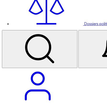
Dossiers poli