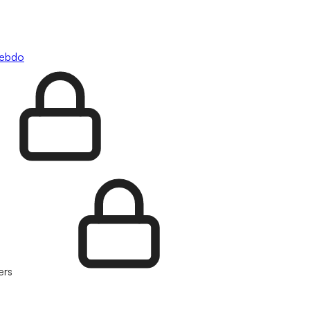
hebdo
ers