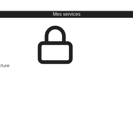
Mes services
cture