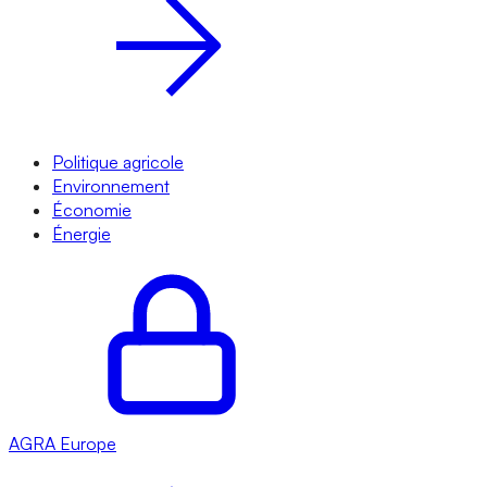
Politique agricole
Environnement
Économie
Énergie
AGRA
Europe