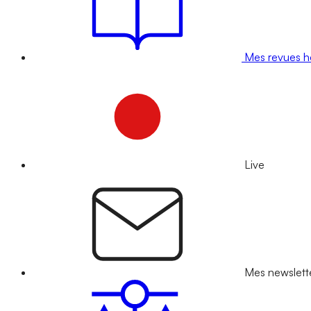
Mes revues 
Live
Mes newslett