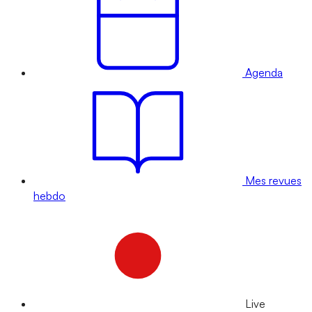
Agenda
Mes revues
hebdo
Live