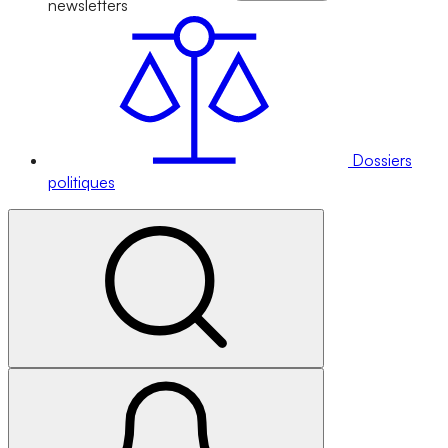
newsletters
Dossiers
politiques