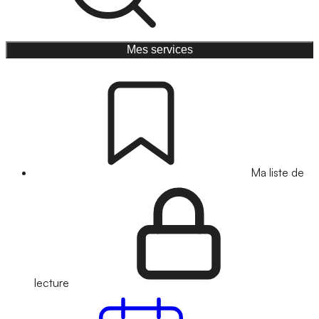
Mes services
Ma liste de
lecture