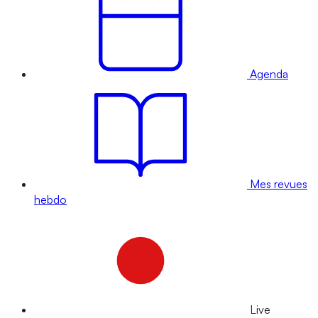
Agenda
Mes revues
hebdo
Live