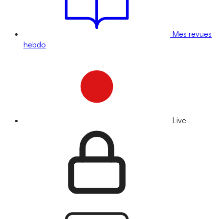
Mes revues
hebdo
Live