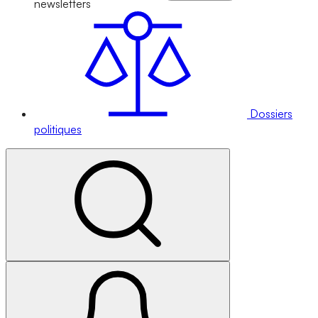
newsletters
Dossiers
politiques