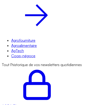
Agrofourniture
Agroalimentaire
AgTech
Coop-négoce
Tout l'historique de vos newsletters quotidiennes