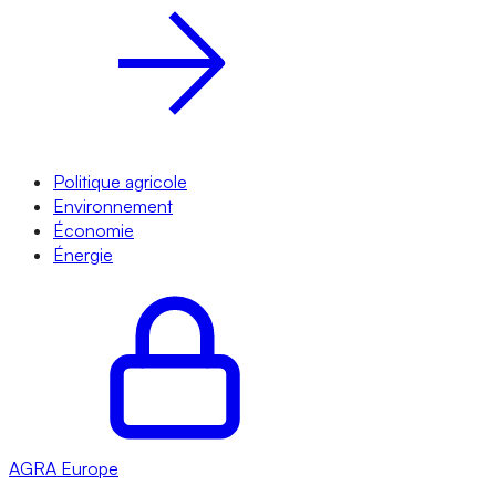
Politique agricole
Environnement
Économie
Énergie
AGRA
Europe