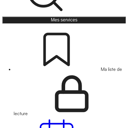
Mes services
Ma liste de
lecture