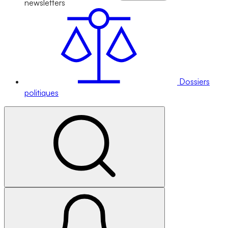
newsletters
Dossiers
politiques