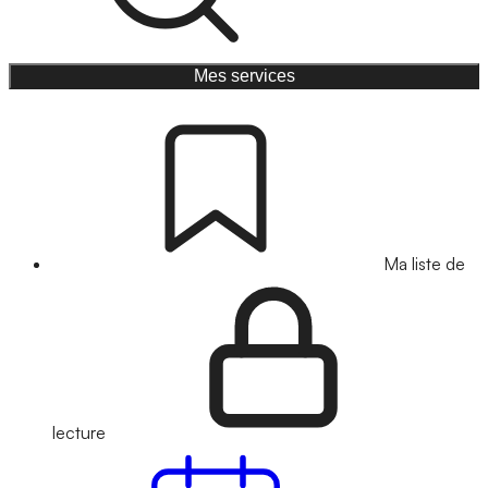
Mes services
Ma liste de
lecture