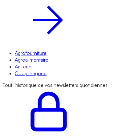
Agrofourniture
Agroalimentaire
AgTech
Coop-négoce
Tout l'historique de vos newsletters quotidiennes