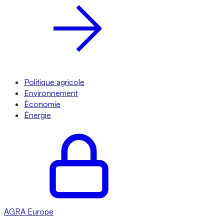
Politique agricole
Environnement
Économie
Énergie
AGRA
Europe