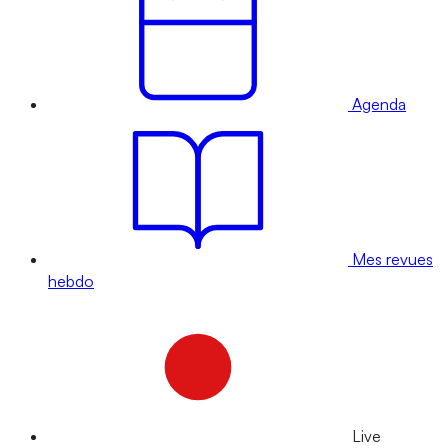
Agenda
Mes revues
hebdo
Live