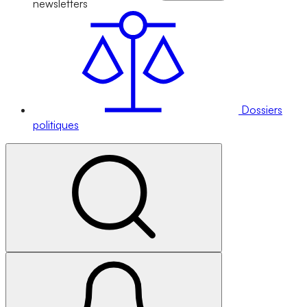
newsletters
Dossiers
politiques