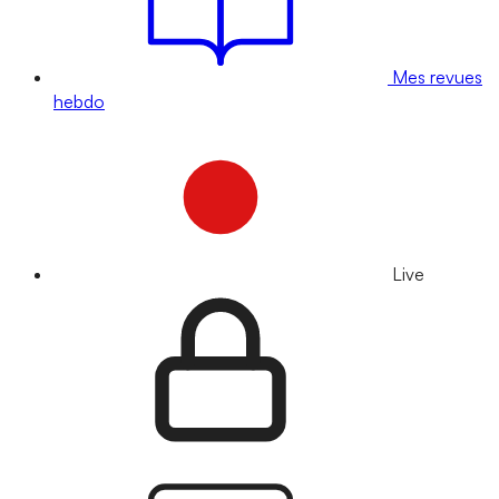
Mes revues
hebdo
Live