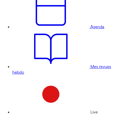
Agenda
Mes revues
hebdo
Live