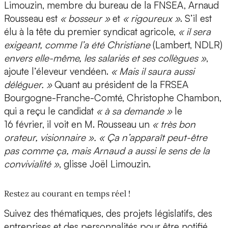
Limouzin, membre du bureau de la FNSEA, Arnaud
Rousseau est
« bosseur »
et
« rigoureux »
. S’il est
élu à la tête du premier syndicat agricole,
« il sera
exigeant, comme l’a été Christiane
(Lambert, NDLR)
envers elle-même, les salariés et ses collègues »
,
ajoute l’éleveur vendéen.
« Mais il saura aussi
déléguer. »
Quant au président de la FRSEA
Bourgogne-Franche-Comté, Christophe Chambon,
qui a reçu le candidat
« à sa demande »
le
16 février, il voit en M. Rousseau un
« très bon
orateur, visionnaire ». « Ça n’apparaît peut-être
pas comme ça, mais Arnaud a aussi le sens de la
convivialité »
, glisse Joël Limouzin.
Restez au courant en temps réel !
Suivez des thématiques, des projets législatifs, des
entreprises et des personnalités pour être notifié