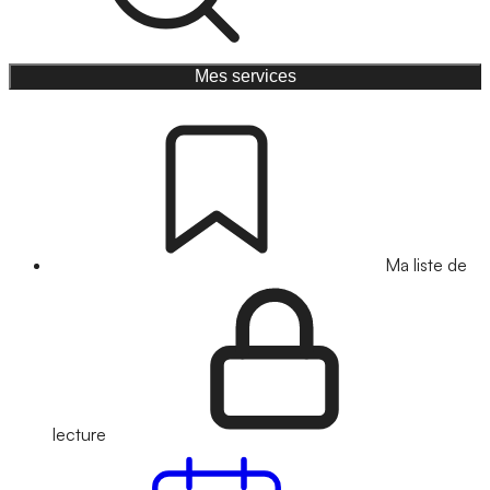
Mes services
Ma liste de
lecture