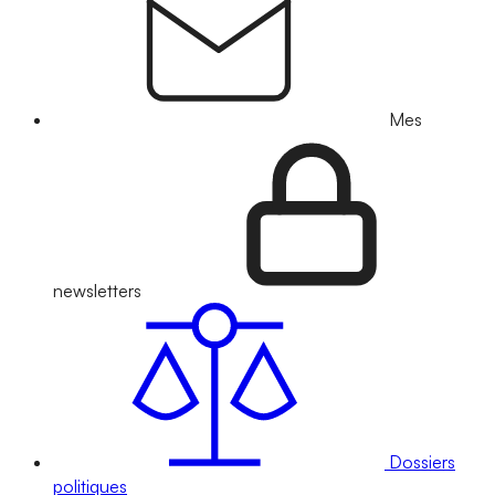
Mes
newsletters
Dossiers
politiques