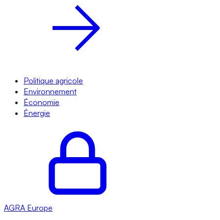
Politique agricole
Environnement
Économie
Énergie
AGRA
Europe