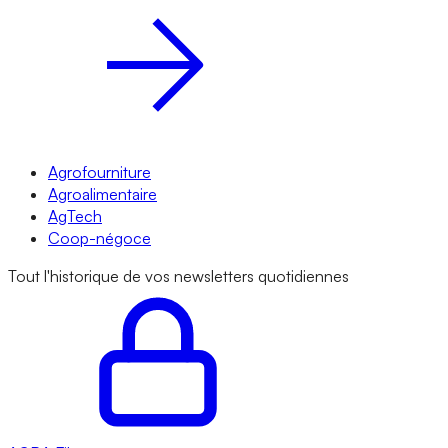
Agrofourniture
Agroalimentaire
AgTech
Coop-négoce
Tout l'historique de vos newsletters quotidiennes