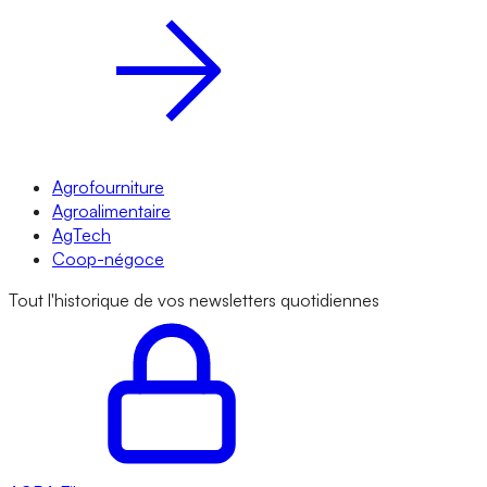
Agrofourniture
Agroalimentaire
AgTech
Coop-négoce
Tout l'historique de vos newsletters quotidiennes