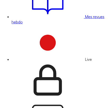
Mes revues
hebdo
Live