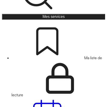
Mes services
Ma liste de
lecture