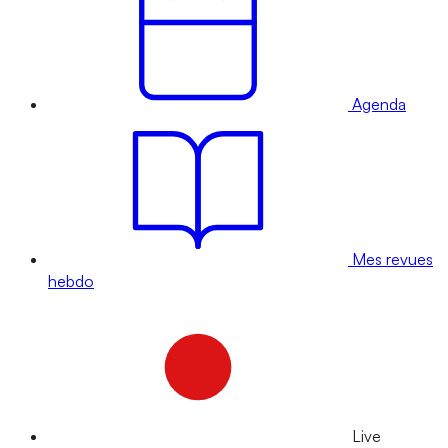
Agenda
Mes revues
hebdo
Live