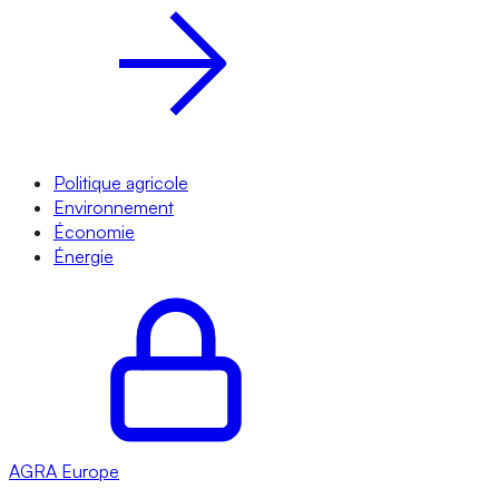
Politique agricole
Environnement
Économie
Énergie
AGRA
Europe