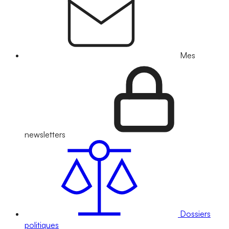
Mes
newsletters
Dossiers
politiques