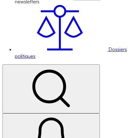
newsletters
Dossiers
politiques