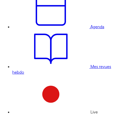
Agenda
Mes revues
hebdo
Live