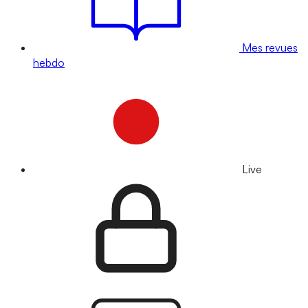
Mes revues
hebdo
Live