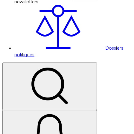
newsletters
Dossiers
politiques