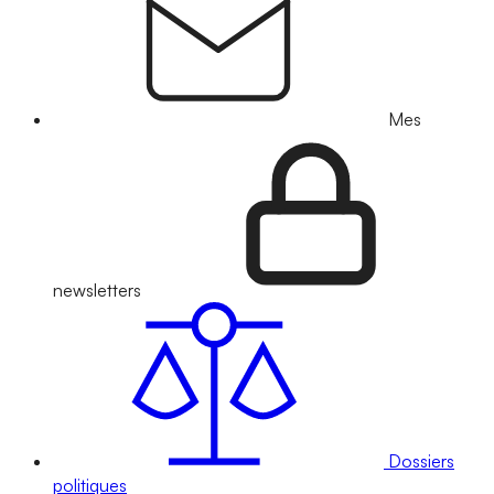
Mes
newsletters
Dossiers
politiques