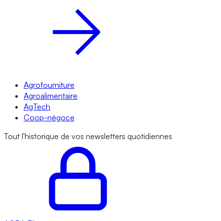
Agrofourniture
Agroalimentaire
AgTech
Coop-négoce
Tout l'historique de vos newsletters quotidiennes