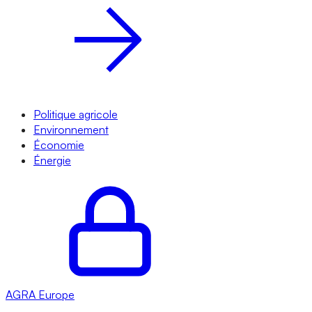
Politique agricole
Environnement
Économie
Énergie
AGRA
Europe