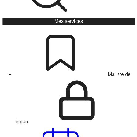
Mes services
Ma liste de
lecture