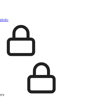
hebdo
ers