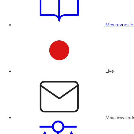
Mes revues 
Live
Mes newslett