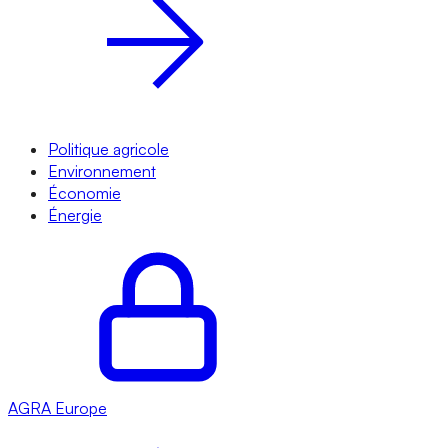
Politique agricole
Environnement
Économie
Énergie
AGRA
Europe