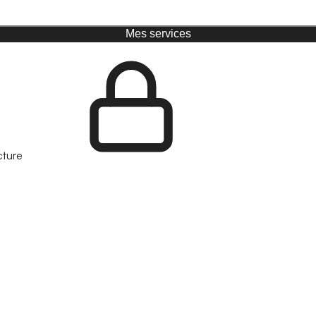
Mes services
cture