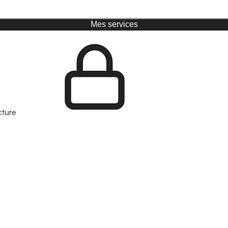
Mes services
cture