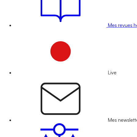
Mes revues 
Live
Mes newslett