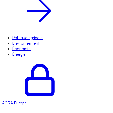
Politique agricole
Environnement
Économie
Énergie
AGRA
Europe