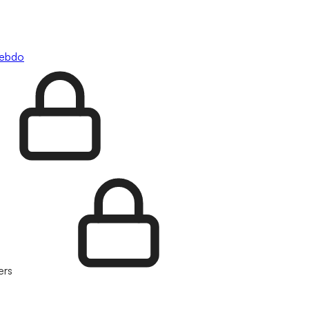
hebdo
ers