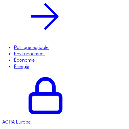
Politique agricole
Environnement
Économie
Énergie
AGRA
Europe