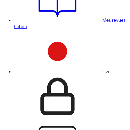
Mes revues
hebdo
Live