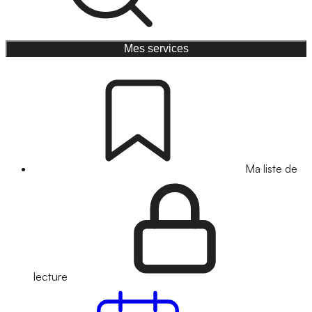
Mes services
Ma liste de
lecture