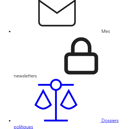
Mes
newsletters
Dossiers
politiques