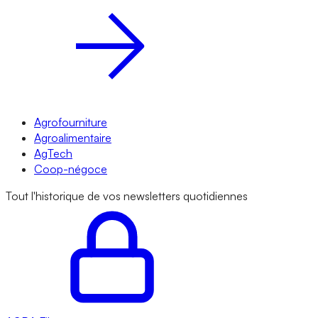
Agrofourniture
Agroalimentaire
AgTech
Coop-négoce
Tout l'historique de vos newsletters quotidiennes