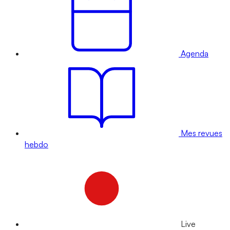
Agenda
Mes revues
hebdo
Live