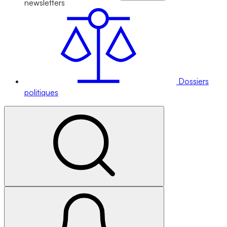
newsletters
Dossiers
politiques