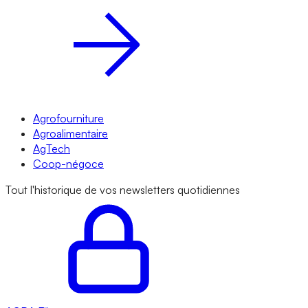
Agrofourniture
Agroalimentaire
AgTech
Coop-négoce
Tout l'historique de vos newsletters quotidiennes