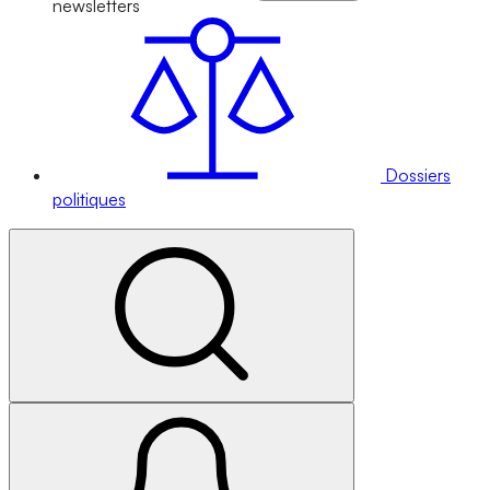
newsletters
Dossiers
politiques