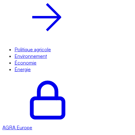
Politique agricole
Environnement
Économie
Énergie
AGRA
Europe