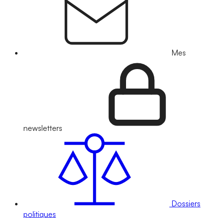
Mes
newsletters
Dossiers
politiques