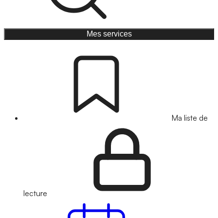
Mes services
Ma liste de
lecture