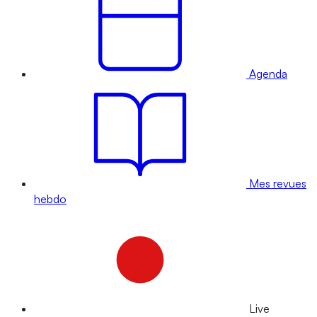
Agenda
Mes revues
hebdo
Live