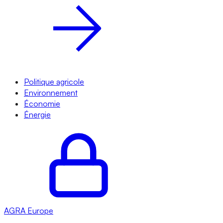
Politique agricole
Environnement
Économie
Énergie
AGRA
Europe