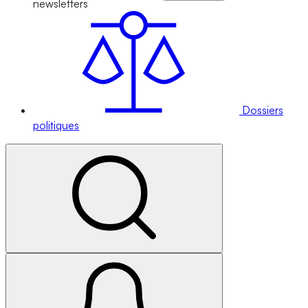
newsletters
Dossiers
politiques