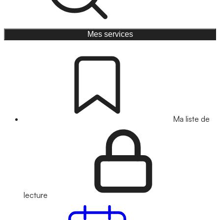
Mes services
Ma liste de
lecture