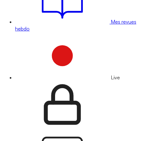
Mes revues
hebdo
Live