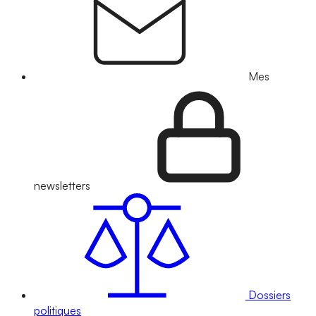
Mes
newsletters
Dossiers
politiques