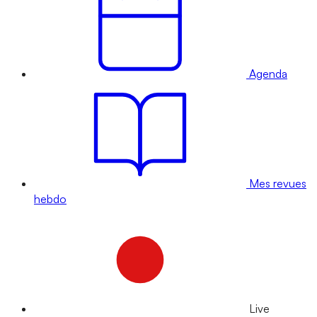
Agenda
Mes revues
hebdo
Live