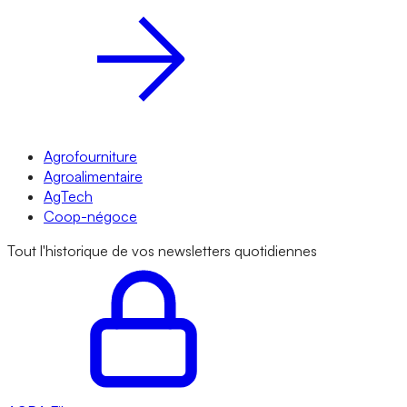
Agrofourniture
Agroalimentaire
AgTech
Coop-négoce
Tout l'historique de vos newsletters quotidiennes