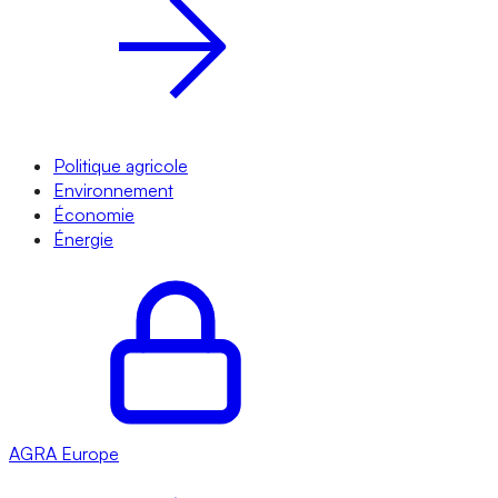
Politique agricole
Environnement
Économie
Énergie
AGRA
Europe