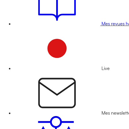
Mes revues 
Live
Mes newslett