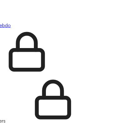
hebdo
ers