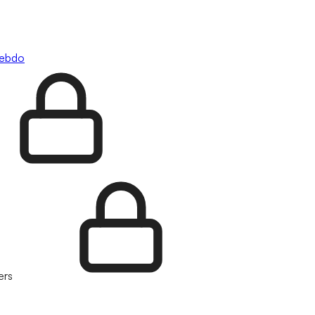
hebdo
ers