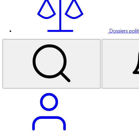
Dossiers poli