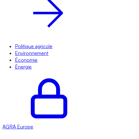
Politique agricole
Environnement
Économie
Énergie
AGRA
Europe