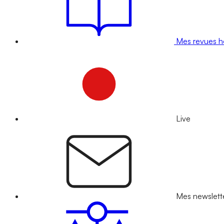
Mes revues 
Live
Mes newslett