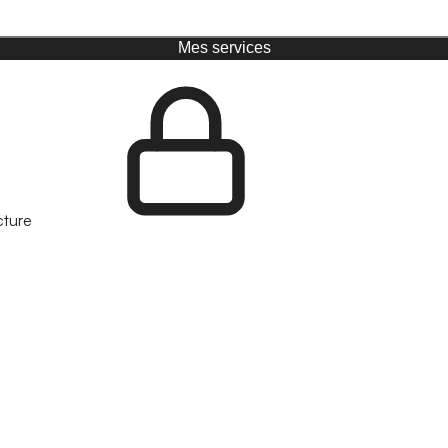
Mes services
cture