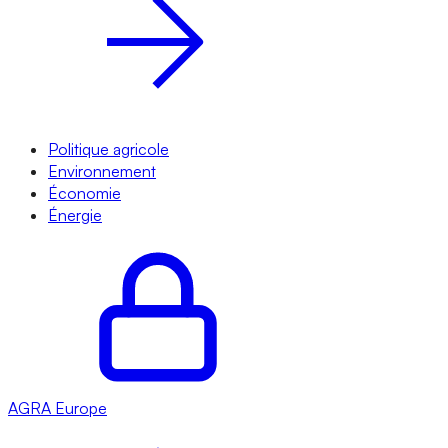
Politique agricole
Environnement
Économie
Énergie
AGRA
Europe