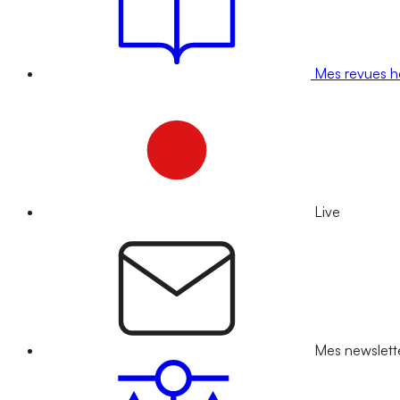
Mes revues 
Live
Mes newslett