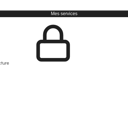
Mes services
cture