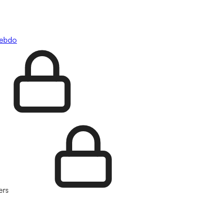
hebdo
ers