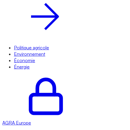
Politique agricole
Environnement
Économie
Énergie
AGRA
Europe