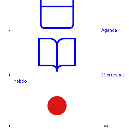
Agenda
Mes revues
hebdo
Live