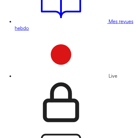
Mes revues
hebdo
Live