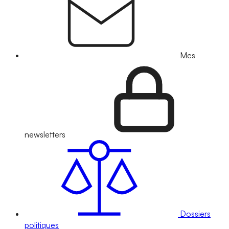
Mes
newsletters
Dossiers
politiques