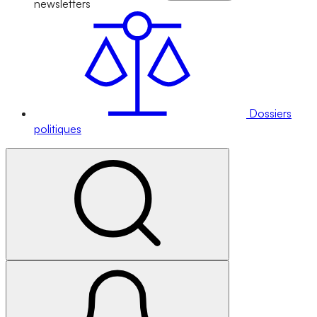
newsletters
Dossiers
politiques