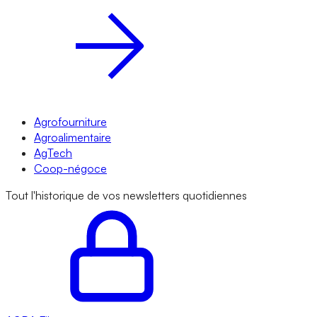
Agrofourniture
Agroalimentaire
AgTech
Coop-négoce
Tout l'historique de vos newsletters quotidiennes