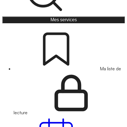
Mes services
Ma liste de
lecture