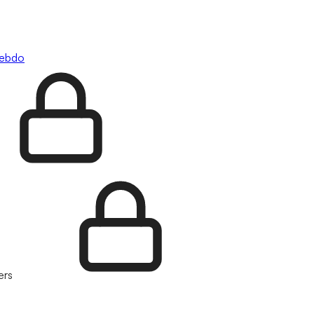
hebdo
ers