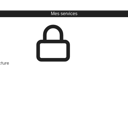
Mes services
cture