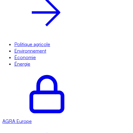
Politique agricole
Environnement
Économie
Énergie
AGRA
Europe