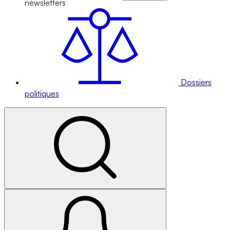
newsletters
Dossiers
politiques