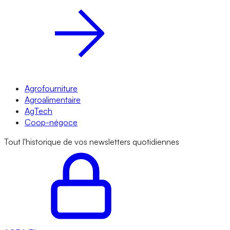
Agrofourniture
Agroalimentaire
AgTech
Coop-négoce
Tout l'historique de vos newsletters quotidiennes