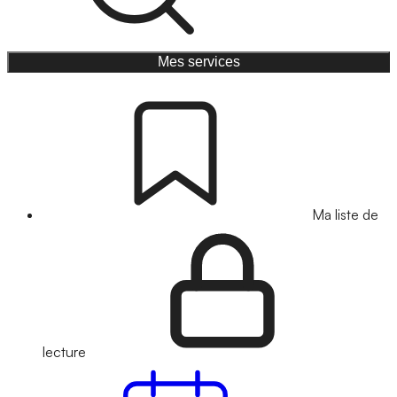
Mes services
Ma liste de
lecture