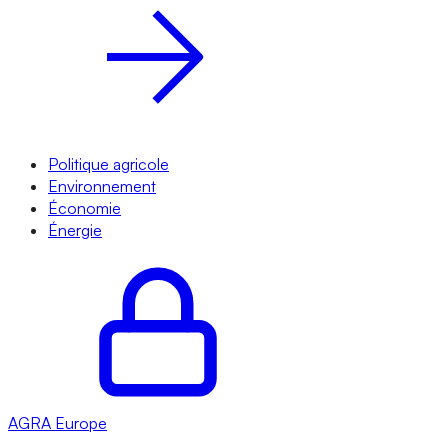
Politique agricole
Environnement
Économie
Énergie
AGRA
Europe