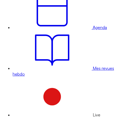
Agenda
Mes revues
hebdo
Live