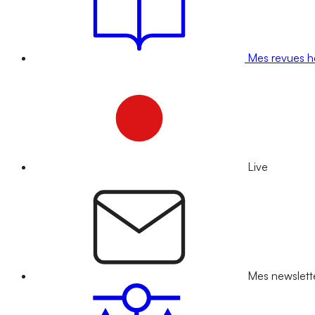
Mes revues 
Live
Mes newslett