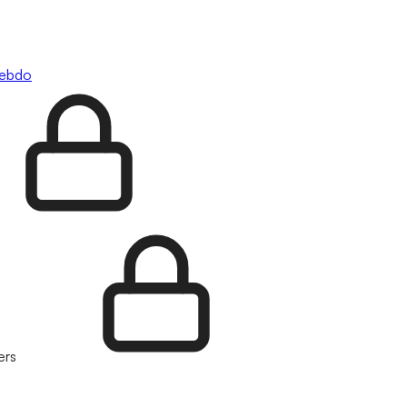
hebdo
ers