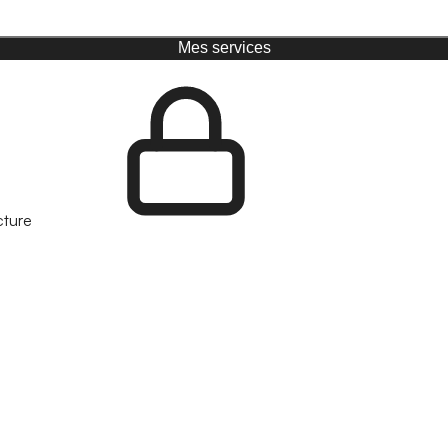
Mes services
cture