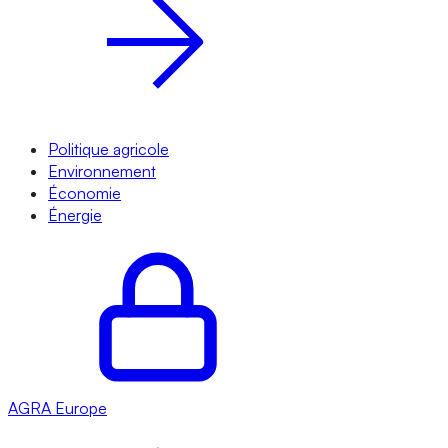
Politique agricole
Environnement
Économie
Énergie
AGRA
Europe