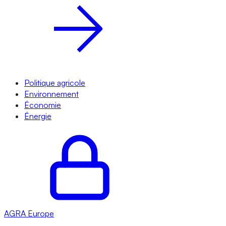
Politique agricole
Environnement
Économie
Énergie
AGRA
Europe