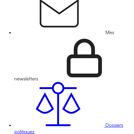
Mes
newsletters
Dossiers
politiques