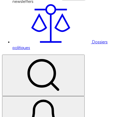
newsletters
Dossiers
politiques