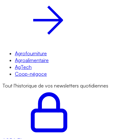
Agrofourniture
Agroalimentaire
AgTech
Coop-négoce
Tout l'historique de vos newsletters quotidiennes