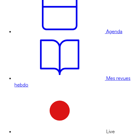
Agenda
Mes revues
hebdo
Live