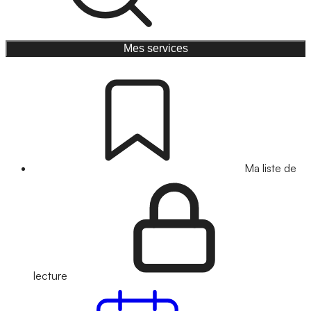
Mes services
Ma liste de
lecture