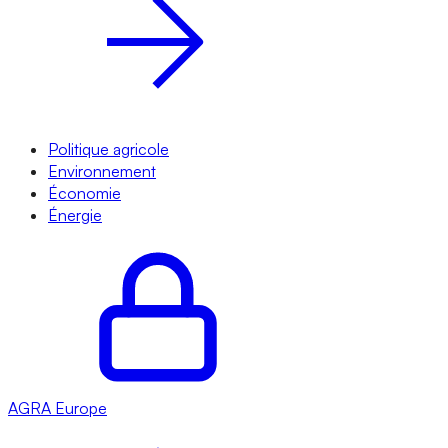
Politique agricole
Environnement
Économie
Énergie
AGRA
Europe