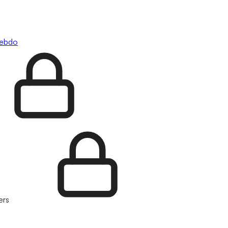
hebdo
ers