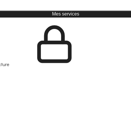
Mes services
cture