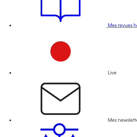
Mes revues 
Live
Mes newslett