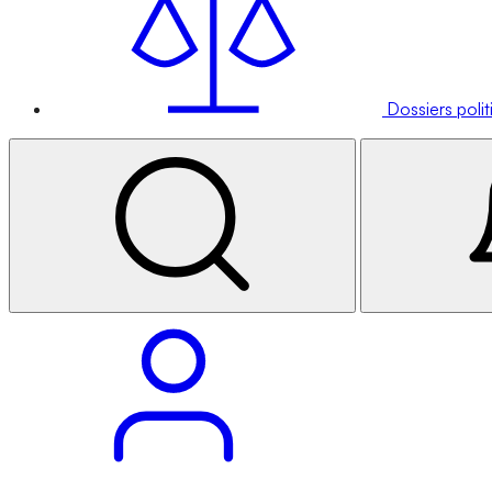
Dossiers poli