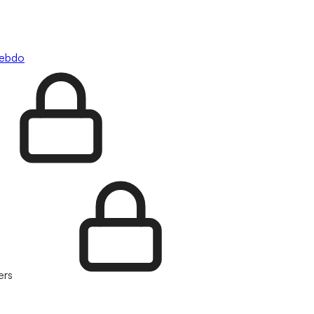
hebdo
ers