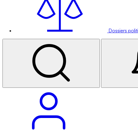
Dossiers poli