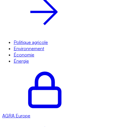
Politique agricole
Environnement
Économie
Énergie
AGRA
Europe