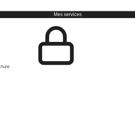
Mes services
cture