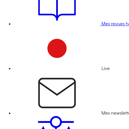
Mes revues 
Live
Mes newslett