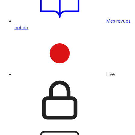
Mes revues
hebdo
Live