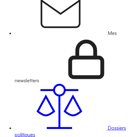
Mes
newsletters
Dossiers
politiques