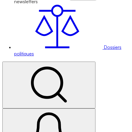
newsletters
Dossiers
politiques