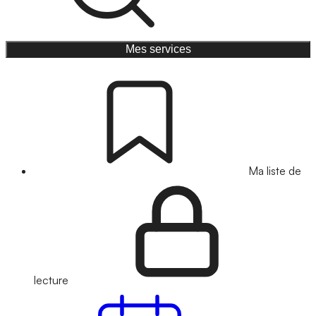
Mes services
Ma liste de
lecture