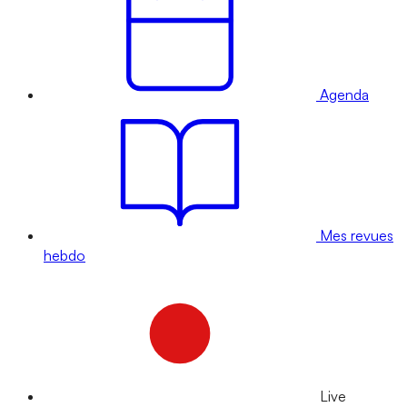
Agenda
Mes revues
hebdo
Live