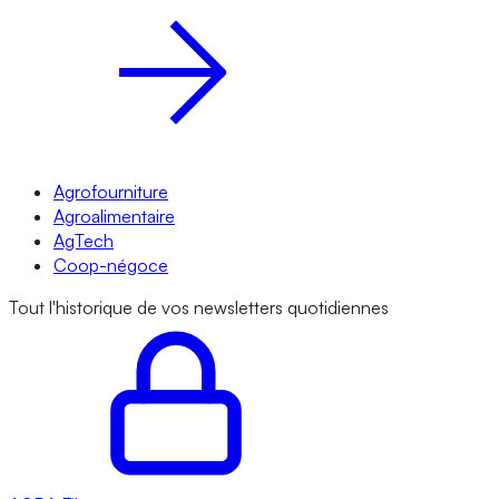
Agrofourniture
Agroalimentaire
AgTech
Coop-négoce
Tout l'historique de vos newsletters quotidiennes