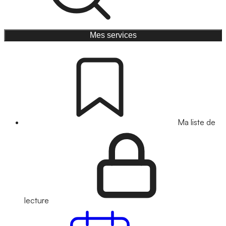
Mes services
Ma liste de
lecture