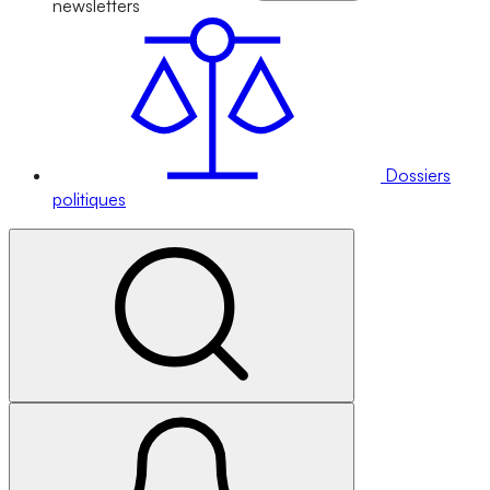
newsletters
Dossiers
politiques