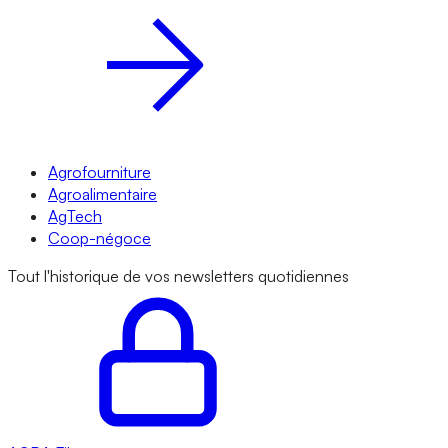
Agrofourniture
Agroalimentaire
AgTech
Coop-négoce
Tout l'historique de vos newsletters quotidiennes