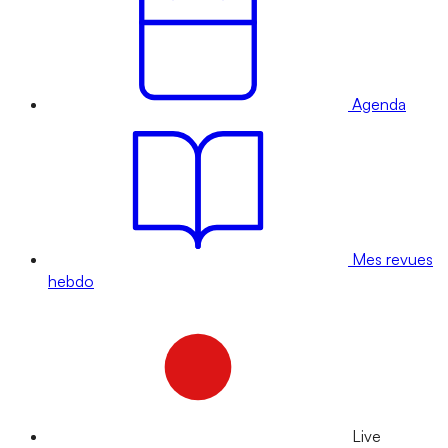
Agenda
Mes revues
hebdo
Live