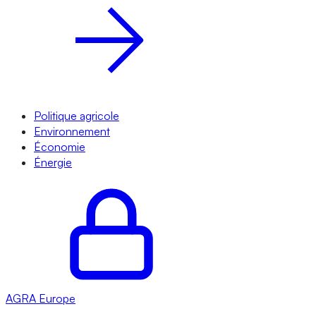
Politique agricole
Environnement
Économie
Énergie
AGRA
Europe