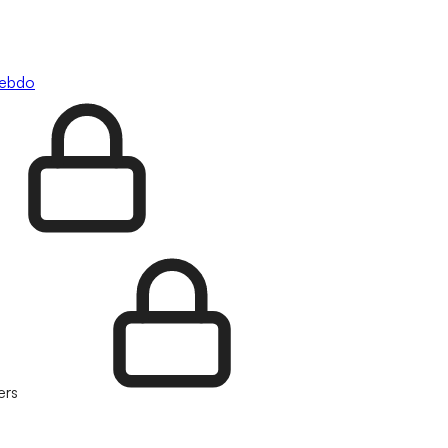
hebdo
ers