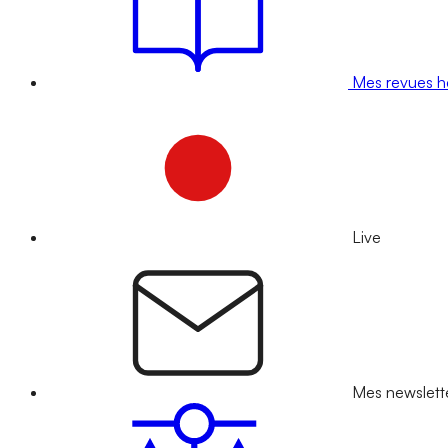
Mes revues 
Live
Mes newslett