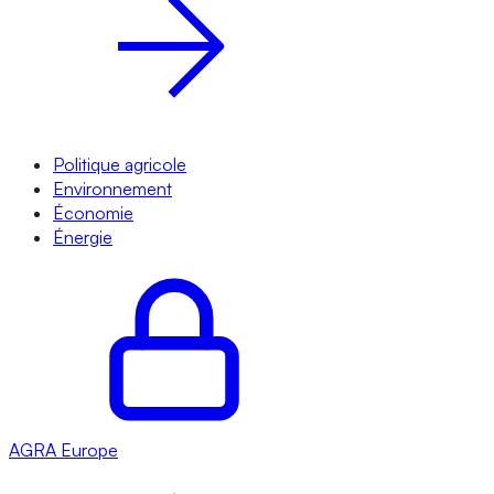
Politique agricole
Environnement
Économie
Énergie
AGRA
Europe