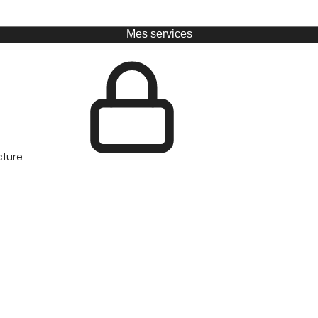
Mes services
cture