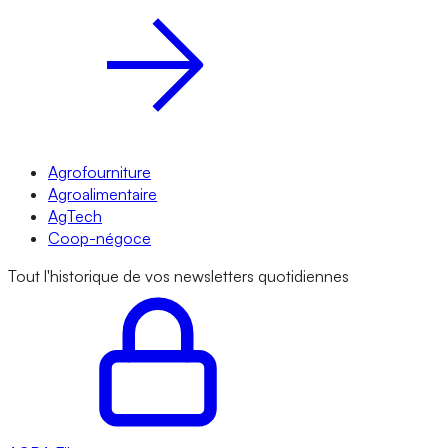
Agrofourniture
Agroalimentaire
AgTech
Coop-négoce
Tout l'historique de vos newsletters quotidiennes