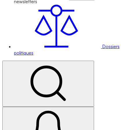
newsletters
Dossiers
politiques