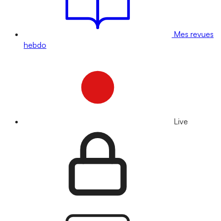
Mes revues
hebdo
Live