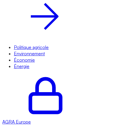
Politique agricole
Environnement
Économie
Énergie
AGRA
Europe