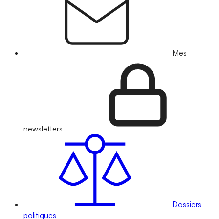
Mes
newsletters
Dossiers
politiques