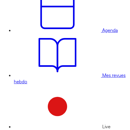
Agenda
Mes revues
hebdo
Live