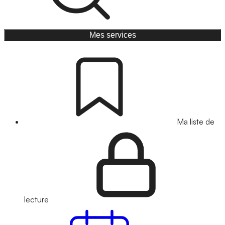
Mes services
Ma liste de
lecture