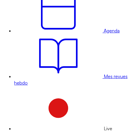
Agenda
Mes revues
hebdo
Live