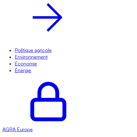
Politique agricole
Environnement
Économie
Énergie
AGRA
Europe