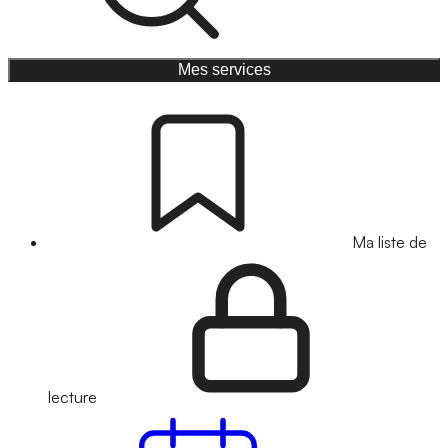
Mes services
Ma liste de
lecture