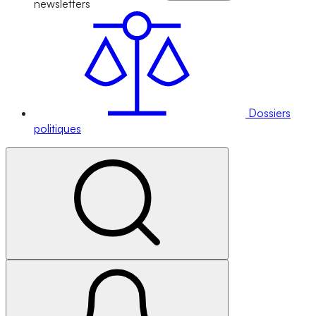
newsletters
Dossiers
politiques