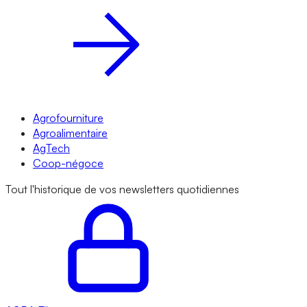
Agrofourniture
Agroalimentaire
AgTech
Coop-négoce
Tout l'historique de vos newsletters quotidiennes