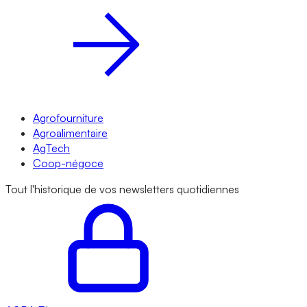
Agrofourniture
Agroalimentaire
AgTech
Coop-négoce
Tout l'historique de vos newsletters quotidiennes