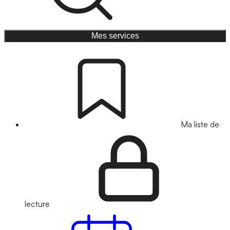
Mes services
Ma liste de
lecture