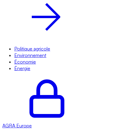
Politique agricole
Environnement
Économie
Énergie
AGRA
Europe