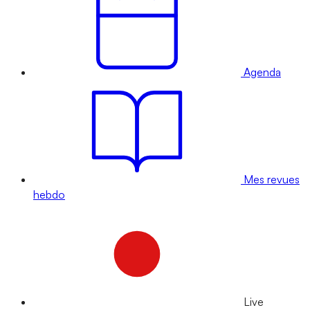
Agenda
Mes revues
hebdo
Live