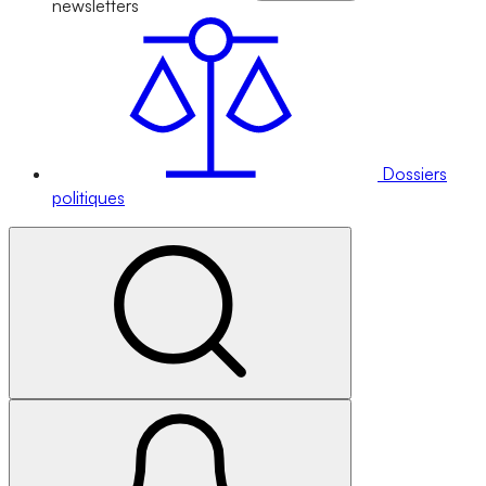
newsletters
Dossiers
politiques